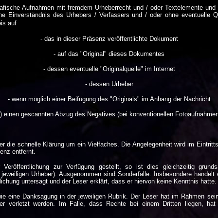
grafische Aufnahmen mit fremdem Urheberrecht und / oder Textelemente und 
 Einverständnis des Urhebers / Verfassers und / oder ohne eventuelle Qu
is auf
- das in dieser Präsenz veröffentlichte Dokument
- auf das "Original" dieses Dokumentes
- dessen eventuelle "Originalquelle" im Internet
- dessen Urheber
- wenn möglich einer Beifügung des "Originals" im Anhang der Nachricht
den) einen gescannten Abzug des Negatives (bei konventionellen Fotoaufnahme
er die schnelle Klärung um ein Vielfaches. Die Angelegenheit wird im Eintritt
enz entfernt.
eröffentlichung zur Verfügung gestellt, so ist dies gleichzeitig grundsä
r jeweiligen Urheber). Ausgenommen sind Sonderfälle. Insbesondere handelt es
tlichung untersagt und der Leser erklärt, dass er hiervon keine Kenntnis hatte.
e eine Danksagung in der jeweiligen Rubrik. Der Leser hat im Rahmen seiner
tter verletzt werden. Im Falle, dass Rechte bei einem Dritten liegen, h